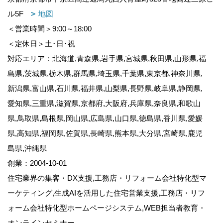
ル5F
地図
＜営業時間＞9:00～18:00
＜定休日＞土･日･祝
対応エリア：北海道,青森県,岩手県,宮城県,秋田県,山形県,福
島県,茨城県,栃木県,群馬県,埼玉県,千葉県,東京都,神奈川県,
新潟県,富山県,石川県,福井県,山梨県,長野県,岐阜県,静岡県,
愛知県,三重県,滋賀県,京都府,大阪府,兵庫県,奈良県,和歌山
県,鳥取県,島根県,岡山県,広島県,山口県,徳島県,香川県,愛媛
県,高知県,福岡県,佐賀県,長崎県,熊本県,大分県,宮崎県,鹿児
島県,沖縄県
創業：2004-10-01
住宅業界の集客・DX支援,工務店・リフォーム会社特化型マ
ーケティング,生成AIを活用した住宅営業支援,工務店・リフ
ォーム会社特化型ホームページシステム,WEB担当者教育・
オンラインセミナー