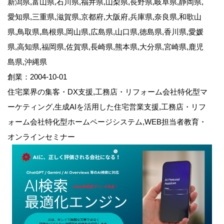
新潟県,富山県,石川県,福井県,山梨県,長野県,岐阜県,静岡県,
愛知県,三重県,滋賀県,京都府,大阪府,兵庫県,奈良県,和歌山
県,鳥取県,島根県,岡山県,広島県,山口県,徳島県,香川県,愛媛
県,高知県,福岡県,佐賀県,長崎県,熊本県,大分県,宮崎県,鹿児
島県,沖縄県
創業：2004-10-01
住宅業界の集客・DX支援,工務店・リフォーム会社特化型マ
ーケティング,生成AIを活用した住宅営業支援,工務店・リフ
ォーム会社特化型ホームページシステム,WEB担当者教育・
オンラインセミナー