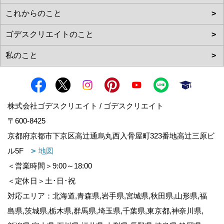
株式会社ゴデスクリエイト / ゴデスクリエイト
〒600-8425
京都府京都市下京区高辻通烏丸西入骨屋町323番地高辻三原ビ
ル5F
地図
＜営業時間＞9:00～18:00
＜定休日＞土･日･祝
対応エリア：北海道,青森県,岩手県,宮城県,秋田県,山形県,福
島県,茨城県,栃木県,群馬県,埼玉県,千葉県,東京都,神奈川県,