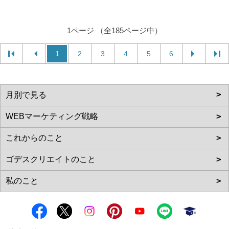
1ページ （全185ページ中）
1
2
3
4
5
6