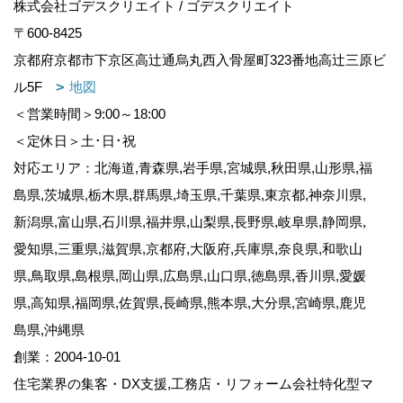
株式会社ゴデスクリエイト / ゴデスクリエイト
〒600-8425
京都府京都市下京区高辻通烏丸西入骨屋町323番地高辻三原ビ
ル5F
地図
＜営業時間＞9:00～18:00
＜定休日＞土･日･祝
対応エリア：北海道,青森県,岩手県,宮城県,秋田県,山形県,福
島県,茨城県,栃木県,群馬県,埼玉県,千葉県,東京都,神奈川県,
新潟県,富山県,石川県,福井県,山梨県,長野県,岐阜県,静岡県,
愛知県,三重県,滋賀県,京都府,大阪府,兵庫県,奈良県,和歌山
県,鳥取県,島根県,岡山県,広島県,山口県,徳島県,香川県,愛媛
県,高知県,福岡県,佐賀県,長崎県,熊本県,大分県,宮崎県,鹿児
島県,沖縄県
創業：2004-10-01
住宅業界の集客・DX支援,工務店・リフォーム会社特化型マ