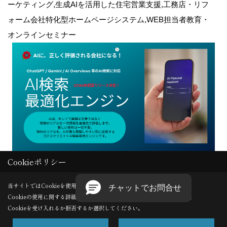
ーケティング,生成AIを活用した住宅営業支援,工務店・リフ
ォーム会社特化型ホームページシステム,WEB担当者教育・
オンラインセミナー
Cookieポリシー
Copyright (c) GODDESS CREATE. All Rights Reserved.
当サイトではCookieを使用します。
Cookieの使用に関する詳細は 「
プライバシーポリシー
」をご覧ください。
Produced by
ゴデスクリエイト
Cookieを受け入れるか拒否するか選択してください。