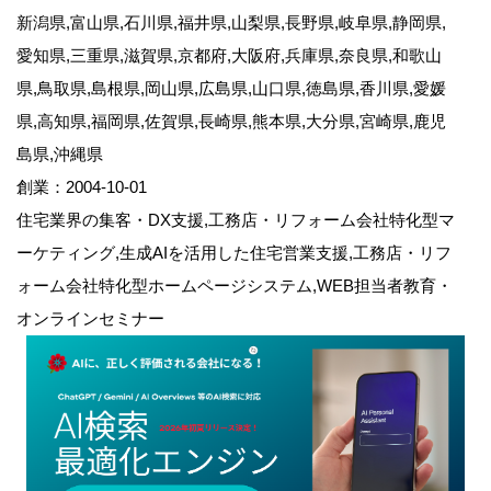
新潟県,富山県,石川県,福井県,山梨県,長野県,岐阜県,静岡県,
愛知県,三重県,滋賀県,京都府,大阪府,兵庫県,奈良県,和歌山
県,鳥取県,島根県,岡山県,広島県,山口県,徳島県,香川県,愛媛
県,高知県,福岡県,佐賀県,長崎県,熊本県,大分県,宮崎県,鹿児
島県,沖縄県
創業：2004-10-01
住宅業界の集客・DX支援,工務店・リフォーム会社特化型マ
ーケティング,生成AIを活用した住宅営業支援,工務店・リフ
ォーム会社特化型ホームページシステム,WEB担当者教育・
オンラインセミナー