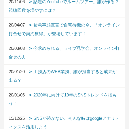
20/11/06
話題のYouTubeでルームツアー。誰が作る？
視聴回数を増やすには？
20/04/07
緊急事態宣言で自宅待機の今、「オンライン
打合せで契約獲得」が登場しています！
20/03/03
今求められる、ライブ見学会、オンライン打
合せの力
20/01/20
工務店のWEB業務、誰が担当すると成果が
出る？
20/01/06
2020年に向けて19年のSNSトレンドを掴も
う！
19/12/25
SNSが続かない。そんな時はgoogleアナリテ
ィクスを活用しよう。