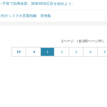
い予算で効果抜群。簡単WEB広告を始めよう。
0歩先行くスマホ営業戦略 実例集
1ページ （全185ページ中）
1
2
3
4
5