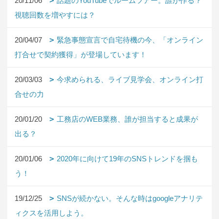
20/11/06
話題のYouTubeでルームツアー。誰が作る？
視聴回数を増やすには？
20/04/07
緊急事態宣言で自宅待機の今、「オンライン
打合せで契約獲得」が登場しています！
20/03/03
今求められる、ライブ見学会、オンライン打
合せの力
20/01/20
工務店のWEB業務、誰が担当すると成果が
出る？
20/01/06
2020年に向けて19年のSNSトレンドを掴も
う！
19/12/25
SNSが続かない。そんな時はgoogleアナリテ
ィクスを活用しよう。