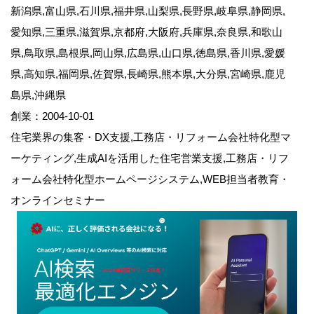
新潟県,富山県,石川県,福井県,山梨県,長野県,岐阜県,静岡県,
愛知県,三重県,滋賀県,京都府,大阪府,兵庫県,奈良県,和歌山
県,鳥取県,島根県,岡山県,広島県,山口県,徳島県,香川県,愛媛
県,高知県,福岡県,佐賀県,長崎県,熊本県,大分県,宮崎県,鹿児
島県,沖縄県
創業：2004-10-01
住宅業界の集客・DX支援,工務店・リフォーム会社特化型マ
ーケティング,生成AIを活用した住宅営業支援,工務店・リフ
ォーム会社特化型ホームページシステム,WEB担当者教育・
オンラインセミナー