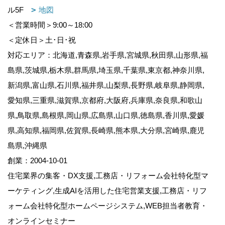
ル5F
地図
＜営業時間＞9:00～18:00
＜定休日＞土･日･祝
対応エリア：北海道,青森県,岩手県,宮城県,秋田県,山形県,福
島県,茨城県,栃木県,群馬県,埼玉県,千葉県,東京都,神奈川県,
新潟県,富山県,石川県,福井県,山梨県,長野県,岐阜県,静岡県,
愛知県,三重県,滋賀県,京都府,大阪府,兵庫県,奈良県,和歌山
県,鳥取県,島根県,岡山県,広島県,山口県,徳島県,香川県,愛媛
県,高知県,福岡県,佐賀県,長崎県,熊本県,大分県,宮崎県,鹿児
島県,沖縄県
創業：2004-10-01
住宅業界の集客・DX支援,工務店・リフォーム会社特化型マ
ーケティング,生成AIを活用した住宅営業支援,工務店・リフ
ォーム会社特化型ホームページシステム,WEB担当者教育・
オンラインセミナー