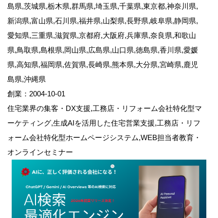
島県,茨城県,栃木県,群馬県,埼玉県,千葉県,東京都,神奈川県,
新潟県,富山県,石川県,福井県,山梨県,長野県,岐阜県,静岡県,
愛知県,三重県,滋賀県,京都府,大阪府,兵庫県,奈良県,和歌山
県,鳥取県,島根県,岡山県,広島県,山口県,徳島県,香川県,愛媛
県,高知県,福岡県,佐賀県,長崎県,熊本県,大分県,宮崎県,鹿児
島県,沖縄県
創業：2004-10-01
住宅業界の集客・DX支援,工務店・リフォーム会社特化型マ
ーケティング,生成AIを活用した住宅営業支援,工務店・リフ
ォーム会社特化型ホームページシステム,WEB担当者教育・
オンラインセミナー