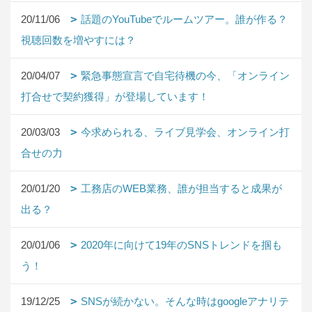
20/11/06
話題のYouTubeでルームツアー。誰が作る？
視聴回数を増やすには？
20/04/07
緊急事態宣言で自宅待機の今、「オンライン
打合せで契約獲得」が登場しています！
20/03/03
今求められる、ライブ見学会、オンライン打
合せの力
20/01/20
工務店のWEB業務、誰が担当すると成果が
出る？
20/01/06
2020年に向けて19年のSNSトレンドを掴も
う！
19/12/25
SNSが続かない。そんな時はgoogleアナリテ