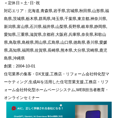
＜定休日＞土･日･祝
対応エリア：北海道,青森県,岩手県,宮城県,秋田県,山形県,福
島県,茨城県,栃木県,群馬県,埼玉県,千葉県,東京都,神奈川県,
新潟県,富山県,石川県,福井県,山梨県,長野県,岐阜県,静岡県,
愛知県,三重県,滋賀県,京都府,大阪府,兵庫県,奈良県,和歌山
県,鳥取県,島根県,岡山県,広島県,山口県,徳島県,香川県,愛媛
県,高知県,福岡県,佐賀県,長崎県,熊本県,大分県,宮崎県,鹿児
島県,沖縄県
創業：2004-10-01
住宅業界の集客・DX支援,工務店・リフォーム会社特化型マ
ーケティング,生成AIを活用した住宅営業支援,工務店・リフ
ォーム会社特化型ホームページシステム,WEB担当者教育・
オンラインセミナー