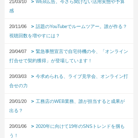
21/03/10
WEB広告。今さら聞けない活用実態や予算
感
20/11/06
話題のYouTubeでルームツアー。誰が作る？
視聴回数を増やすには？
20/04/07
緊急事態宣言で自宅待機の今、「オンライン
打合せで契約獲得」が登場しています！
20/03/03
今求められる、ライブ見学会、オンライン打
合せの力
20/01/20
工務店のWEB業務、誰が担当すると成果が
出る？
20/01/06
2020年に向けて19年のSNSトレンドを掴も
う！