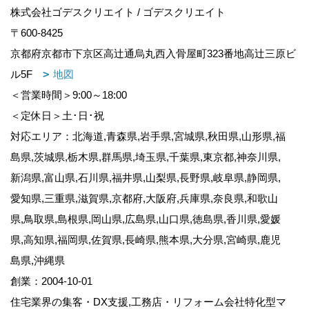
株式会社ゴデスクリエイト / ゴデスクリエイト
〒600-8425
京都府京都市下京区高辻通烏丸西入骨屋町323番地高辻三原ビ
ル5F
地図
＜営業時間＞9:00～18:00
＜定休日＞土･日･祝
対応エリア：北海道,青森県,岩手県,宮城県,秋田県,山形県,福
島県,茨城県,栃木県,群馬県,埼玉県,千葉県,東京都,神奈川県,
新潟県,富山県,石川県,福井県,山梨県,長野県,岐阜県,静岡県,
愛知県,三重県,滋賀県,京都府,大阪府,兵庫県,奈良県,和歌山
県,鳥取県,島根県,岡山県,広島県,山口県,徳島県,香川県,愛媛
県,高知県,福岡県,佐賀県,長崎県,熊本県,大分県,宮崎県,鹿児
島県,沖縄県
創業：2004-10-01
住宅業界の集客・DX支援,工務店・リフォーム会社特化型マ