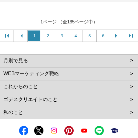
1ページ （全185ページ中）
1
2
3
4
5
6