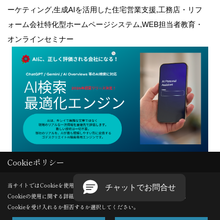
ーケティング,生成AIを活用した住宅営業支援,工務店・リフ
ォーム会社特化型ホームページシステム,WEB担当者教育・
オンラインセミナー
Cookieポリシー
Copyright (c) GODDESS CREATE. All Rights Reserved.
当サイトではCookieを使用します。
Cookieの使用に関する詳細は 「
プライバシーポリシー
」をご覧ください。
Produced by
ゴデスクリエイト
Cookieを受け入れるか拒否するか選択してください。