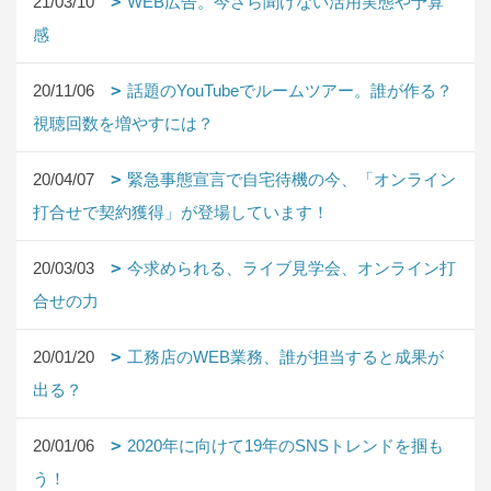
21/03/10
WEB広告。今さら聞けない活用実態や予算
感
20/11/06
話題のYouTubeでルームツアー。誰が作る？
視聴回数を増やすには？
20/04/07
緊急事態宣言で自宅待機の今、「オンライン
打合せで契約獲得」が登場しています！
20/03/03
今求められる、ライブ見学会、オンライン打
合せの力
20/01/20
工務店のWEB業務、誰が担当すると成果が
出る？
20/01/06
2020年に向けて19年のSNSトレンドを掴も
う！