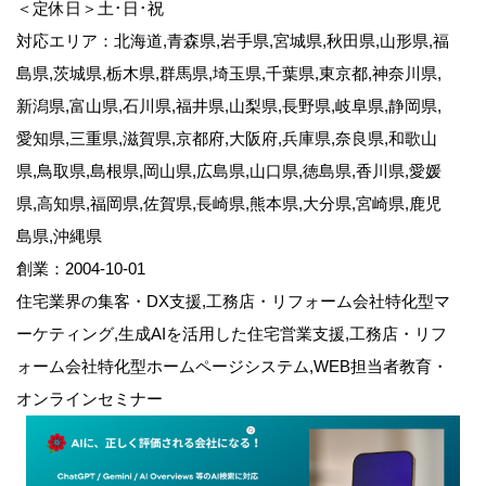
＜定休日＞土･日･祝
対応エリア：北海道,青森県,岩手県,宮城県,秋田県,山形県,福
島県,茨城県,栃木県,群馬県,埼玉県,千葉県,東京都,神奈川県,
新潟県,富山県,石川県,福井県,山梨県,長野県,岐阜県,静岡県,
愛知県,三重県,滋賀県,京都府,大阪府,兵庫県,奈良県,和歌山
県,鳥取県,島根県,岡山県,広島県,山口県,徳島県,香川県,愛媛
県,高知県,福岡県,佐賀県,長崎県,熊本県,大分県,宮崎県,鹿児
島県,沖縄県
創業：2004-10-01
住宅業界の集客・DX支援,工務店・リフォーム会社特化型マ
ーケティング,生成AIを活用した住宅営業支援,工務店・リフ
ォーム会社特化型ホームページシステム,WEB担当者教育・
オンラインセミナー