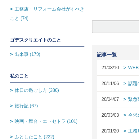
工務店・リフォーム会社がすべき
こと (74)
ゴデスクリエイトのこと
出来事 (179)
記事一覧
21/03/10
WE
私のこと
20/11/06
話題
休日の過ごし方 (386)
20/04/07
緊急
旅行記 (67)
20/03/03
今求
映画・舞台・エトセトラ (101)
20/01/20
工務
ふとしたこと (222)