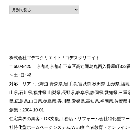
株式会社ゴデスクリエイト / ゴデスクリエイト
〒600-8425
京都府京都市下京区高辻通烏丸西入骨屋町323
＞土･日･祝
対応エリア：北海道,青森県,岩手県,宮城県,秋田県,山形県,福島県
山県,石川県,福井県,山梨県,長野県,岐阜県,静岡県,愛知県,三重
県,広島県,山口県,徳島県,香川県,愛媛県,高知県,福岡県,佐賀県
創業：2004-10-01
住宅業界の集客・DX支援,工務店・リフォーム会社特化型マー
社特化型ホームページシステム,WEB担当者教育・オンライン