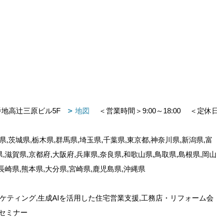
番地高辻三原ビル5F
地図
＜営業時間＞9:00～18:00
＜定休
,茨城県,栃木県,群馬県,埼玉県,千葉県,東京都,神奈川県,新潟県,富
県,滋賀県,京都府,大阪府,兵庫県,奈良県,和歌山県,鳥取県,島根県,岡山
,長崎県,熊本県,大分県,宮崎県,鹿児島県,沖縄県
ケティング,生成AIを活用した住宅営業支援,工務店・リフォーム会
セミナー