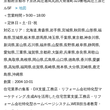
京都府京都市下京区高辻通烏丸西入骨屋町323番地高辻三原ビ
ル5F
地図
＜営業時間＞9:00～18:00
＜定休日＞土･日･祝
対応エリア：北海道,青森県,岩手県,宮城県,秋田県,山形県,福
島県,茨城県,栃木県,群馬県,埼玉県,千葉県,東京都,神奈川県,
新潟県,富山県,石川県,福井県,山梨県,長野県,岐阜県,静岡県,
愛知県,三重県,滋賀県,京都府,大阪府,兵庫県,奈良県,和歌山
県,鳥取県,島根県,岡山県,広島県,山口県,徳島県,香川県,愛媛
県,高知県,福岡県,佐賀県,長崎県,熊本県,大分県,宮崎県,鹿児
島県,沖縄県
創業：2004-10-01
住宅業界の集客・DX支援,工務店・リフォーム会社特化型マ
ーケティング,生成AIを活用した住宅営業支援,工務店・リフ
ォーム会社特化型ホームページシステム,WEB担当者教育・