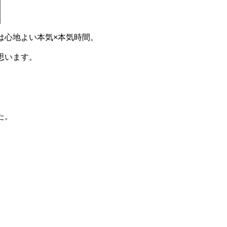
は心地よい本気×本気時間。
思います。
た。