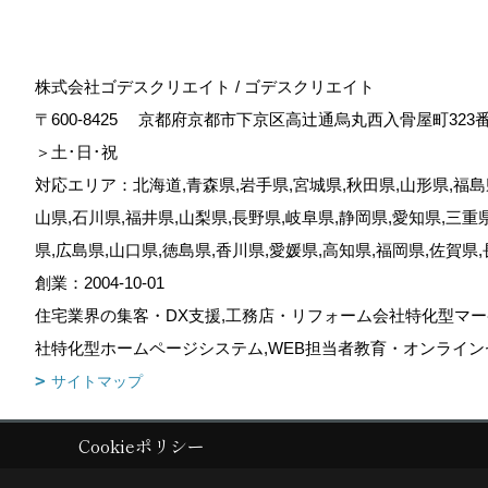
株式会社ゴデスクリエイト / ゴデスクリエイト
〒600-8425
京都府京都市下京区高辻通烏丸西入骨屋町323
＞土･日･祝
対応エリア：北海道,青森県,岩手県,宮城県,秋田県,山形県,福島県
山県,石川県,福井県,山梨県,長野県,岐阜県,静岡県,愛知県,三重
県,広島県,山口県,徳島県,香川県,愛媛県,高知県,福岡県,佐賀県
創業：2004-10-01
住宅業界の集客・DX支援,工務店・リフォーム会社特化型マー
社特化型ホームページシステム,WEB担当者教育・オンライン
サイトマップ
Cookieポリシー
Copyright (c) GODDESS CREATE. All Rights Reserved.
|
Produced by