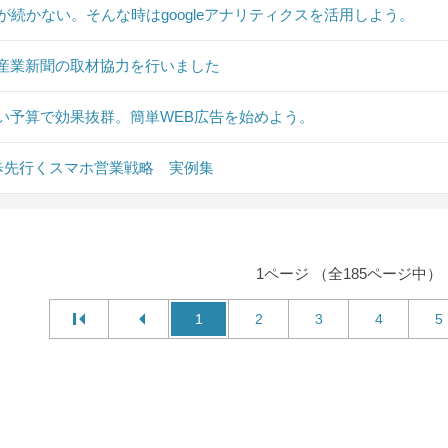
Sが続かない。そんな時はgoogleアナリティクスを活用しよう。
産業新聞の取材協力を行いました
い予算で効果抜群。簡単WEB広告を始めよう。
0歩先行くスマホ営業戦略 実例集
1ページ （全185ページ中）
1
2
3
4
5