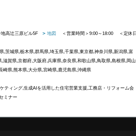
番地高辻三原ビル5F
地図
＜営業時間＞9:00～18:00
＜定休
,茨城県,栃木県,群馬県,埼玉県,千葉県,東京都,神奈川県,新潟県,富
県,滋賀県,京都府,大阪府,兵庫県,奈良県,和歌山県,鳥取県,島根県,岡山
,長崎県,熊本県,大分県,宮崎県,鹿児島県,沖縄県
ケティング,生成AIを活用した住宅営業支援,工務店・リフォーム会
セミナー
ゴデスクリエイト