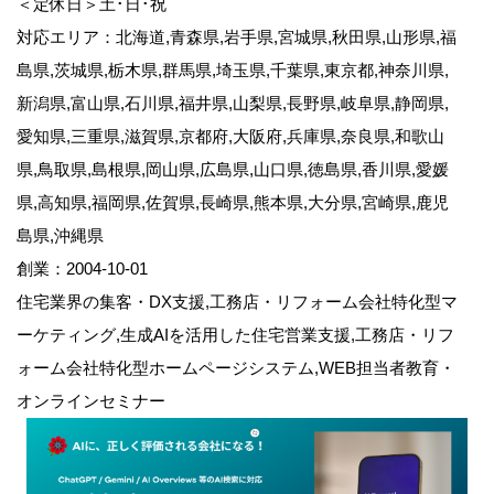
＜定休日＞土･日･祝
対応エリア：北海道,青森県,岩手県,宮城県,秋田県,山形県,福
島県,茨城県,栃木県,群馬県,埼玉県,千葉県,東京都,神奈川県,
新潟県,富山県,石川県,福井県,山梨県,長野県,岐阜県,静岡県,
愛知県,三重県,滋賀県,京都府,大阪府,兵庫県,奈良県,和歌山
県,鳥取県,島根県,岡山県,広島県,山口県,徳島県,香川県,愛媛
県,高知県,福岡県,佐賀県,長崎県,熊本県,大分県,宮崎県,鹿児
島県,沖縄県
創業：2004-10-01
住宅業界の集客・DX支援,工務店・リフォーム会社特化型マ
ーケティング,生成AIを活用した住宅営業支援,工務店・リフ
ォーム会社特化型ホームページシステム,WEB担当者教育・
オンラインセミナー