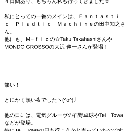
４日間あり、もちろん私も行ってきました☆
私にとっての一番のメインは、Ｆａｎｔａｓｔｉ
ｃ Ｐｌａｄｔｉｃ Ｍａｃｈｉｎｅの田中知之さ
ん。
他にも、Ｍ−ｆｌｏの
☆Taku Takahashiさんや
MONDO GROSSOの
大沢 伸一さんが登場！
熱い！
とにかく熱い夜でしたヽ(^o^)丿
他の日には、電気グルーヴの石野卓球やTei Towa
などが登場。
特にTei Towaの日も行こうかと思っていたのです