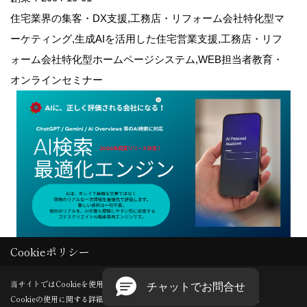
住宅業界の集客・DX支援,工務店・リフォーム会社特化型マ
ーケティング,生成AIを活用した住宅営業支援,工務店・リフ
ォーム会社特化型ホームページシステム,WEB担当者教育・
オンラインセミナー
Cookieポリシー
Copyright (c) GODDESS CREATE. All Rights Reserved.
当サイトではCookieを使用します。
Cookieの使用に関する詳細は 「
プライバシーポリシー
」をご覧ください。
Produced by
ゴデスクリエイト