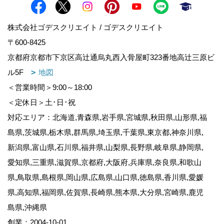
株式会社ゴデスクリエイト / ゴデスクリエイト
〒600-8425
京都府京都市下京区高辻通烏丸西入骨屋町323番地高辻三原ビ
ル5F
地図
＜営業時間＞9:00～18:00
＜定休日＞土･日･祝
対応エリア：北海道,青森県,岩手県,宮城県,秋田県,山形県,福
島県,茨城県,栃木県,群馬県,埼玉県,千葉県,東京都,神奈川県,
新潟県,富山県,石川県,福井県,山梨県,長野県,岐阜県,静岡県,
愛知県,三重県,滋賀県,京都府,大阪府,兵庫県,奈良県,和歌山
県,鳥取県,島根県,岡山県,広島県,山口県,徳島県,香川県,愛媛
県,高知県,福岡県,佐賀県,長崎県,熊本県,大分県,宮崎県,鹿児
島県,沖縄県
創業：2004-10-01