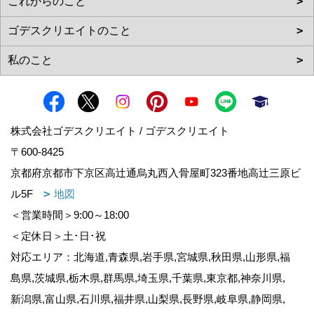
株式会社ゴデスクリエイト / ゴデスクリエイト
〒600-8425
京都府京都市下京区高辻通烏丸西入骨屋町323番地高辻三原ビ
ル5F
地図
＜営業時間＞9:00～18:00
＜定休日＞土･日･祝
対応エリア：北海道,青森県,岩手県,宮城県,秋田県,山形県,福
島県,茨城県,栃木県,群馬県,埼玉県,千葉県,東京都,神奈川県,
新潟県,富山県,石川県,福井県,山梨県,長野県,岐阜県,静岡県,