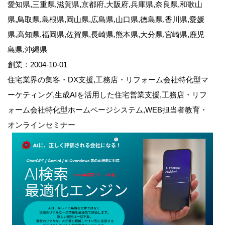
愛知県,三重県,滋賀県,京都府,大阪府,兵庫県,奈良県,和歌山
県,鳥取県,島根県,岡山県,広島県,山口県,徳島県,香川県,愛媛
県,高知県,福岡県,佐賀県,長崎県,熊本県,大分県,宮崎県,鹿児
島県,沖縄県
創業：2004-10-01
住宅業界の集客・DX支援,工務店・リフォーム会社特化型マ
ーケティング,生成AIを活用した住宅営業支援,工務店・リフ
ォーム会社特化型ホームページシステム,WEB担当者教育・
オンラインセミナー