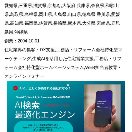
愛知県,三重県,滋賀県,京都府,大阪府,兵庫県,奈良県,和歌山
県,鳥取県,島根県,岡山県,広島県,山口県,徳島県,香川県,愛媛
県,高知県,福岡県,佐賀県,長崎県,熊本県,大分県,宮崎県,鹿児
島県,沖縄県
創業：2004-10-01
住宅業界の集客・DX支援,工務店・リフォーム会社特化型マ
ーケティング,生成AIを活用した住宅営業支援,工務店・リフ
ォーム会社特化型ホームページシステム,WEB担当者教育・
オンラインセミナー