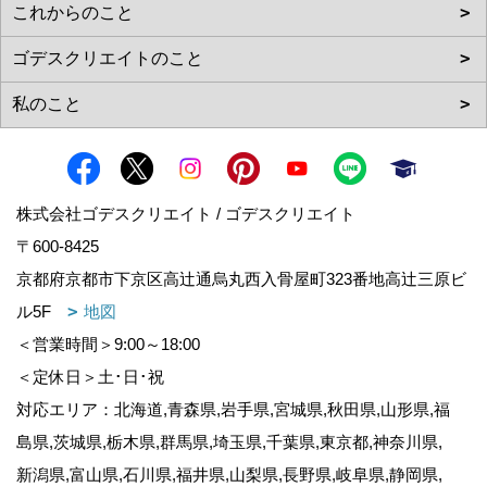
株式会社ゴデスクリエイト / ゴデスクリエイト
〒600-8425
京都府京都市下京区高辻通烏丸西入骨屋町323番地高辻三原ビ
ル5F
地図
＜営業時間＞9:00～18:00
＜定休日＞土･日･祝
対応エリア：北海道,青森県,岩手県,宮城県,秋田県,山形県,福
島県,茨城県,栃木県,群馬県,埼玉県,千葉県,東京都,神奈川県,
新潟県,富山県,石川県,福井県,山梨県,長野県,岐阜県,静岡県,