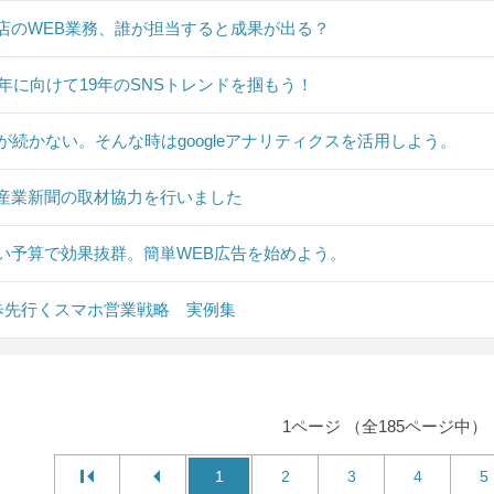
店のWEB業務、誰が担当すると成果が出る？
20年に向けて19年のSNSトレンドを掴もう！
Sが続かない。そんな時はgoogleアナリティクスを活用しよう。
産業新聞の取材協力を行いました
い予算で効果抜群。簡単WEB広告を始めよう。
0歩先行くスマホ営業戦略 実例集
1ページ （全185ページ中）
1
2
3
4
5