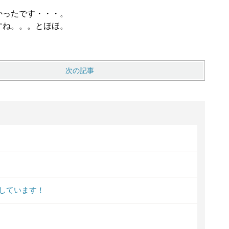
かったです・・・。
すね。。。とほほ。
次の記事
しています！