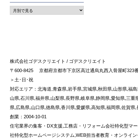
株式会社ゴデスクリエイト / ゴデスクリエイト
〒600-8425
京都府京都市下京区高辻通烏丸西入骨屋町323
＞土･日･祝
対応エリア：北海道,青森県,岩手県,宮城県,秋田県,山形県,福島県
山県,石川県,福井県,山梨県,長野県,岐阜県,静岡県,愛知県,三重
県,広島県,山口県,徳島県,香川県,愛媛県,高知県,福岡県,佐賀県
創業：2004-10-01
住宅業界の集客・DX支援,工務店・リフォーム会社特化型マー
社特化型ホームページシステム,WEB担当者教育・オンライン