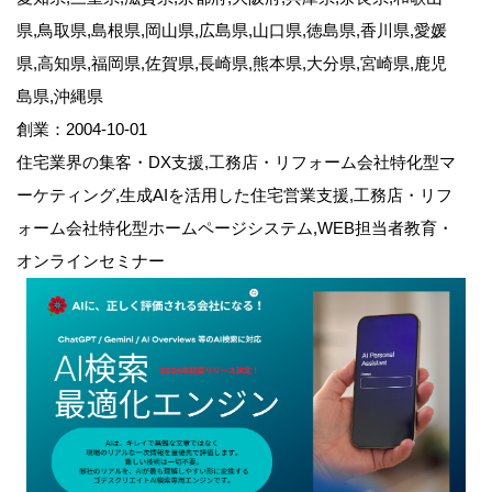
県,鳥取県,島根県,岡山県,広島県,山口県,徳島県,香川県,愛媛
県,高知県,福岡県,佐賀県,長崎県,熊本県,大分県,宮崎県,鹿児
島県,沖縄県
創業：2004-10-01
住宅業界の集客・DX支援,工務店・リフォーム会社特化型マ
ーケティング,生成AIを活用した住宅営業支援,工務店・リフ
ォーム会社特化型ホームページシステム,WEB担当者教育・
オンラインセミナー