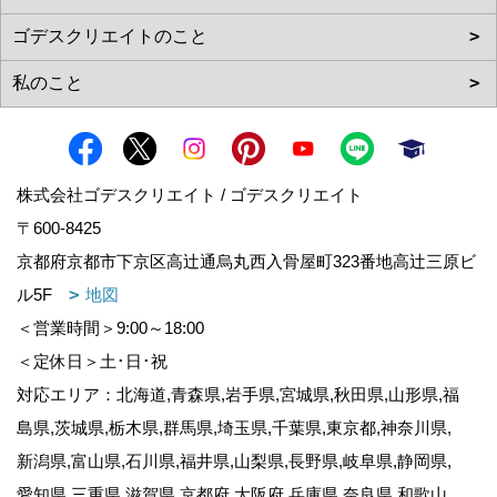
株式会社ゴデスクリエイト / ゴデスクリエイト
〒600-8425
京都府京都市下京区高辻通烏丸西入骨屋町323番地高辻三原ビ
ル5F
地図
＜営業時間＞9:00～18:00
＜定休日＞土･日･祝
対応エリア：北海道,青森県,岩手県,宮城県,秋田県,山形県,福
島県,茨城県,栃木県,群馬県,埼玉県,千葉県,東京都,神奈川県,
新潟県,富山県,石川県,福井県,山梨県,長野県,岐阜県,静岡県,
愛知県,三重県,滋賀県,京都府,大阪府,兵庫県,奈良県,和歌山