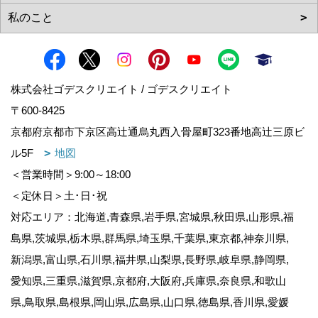
株式会社ゴデスクリエイト / ゴデスクリエイト
〒600-8425
京都府京都市下京区高辻通烏丸西入骨屋町323番地高辻三原ビ
ル5F
地図
＜営業時間＞9:00～18:00
＜定休日＞土･日･祝
対応エリア：北海道,青森県,岩手県,宮城県,秋田県,山形県,福
島県,茨城県,栃木県,群馬県,埼玉県,千葉県,東京都,神奈川県,
新潟県,富山県,石川県,福井県,山梨県,長野県,岐阜県,静岡県,
愛知県,三重県,滋賀県,京都府,大阪府,兵庫県,奈良県,和歌山
県,鳥取県,島根県,岡山県,広島県,山口県,徳島県,香川県,愛媛