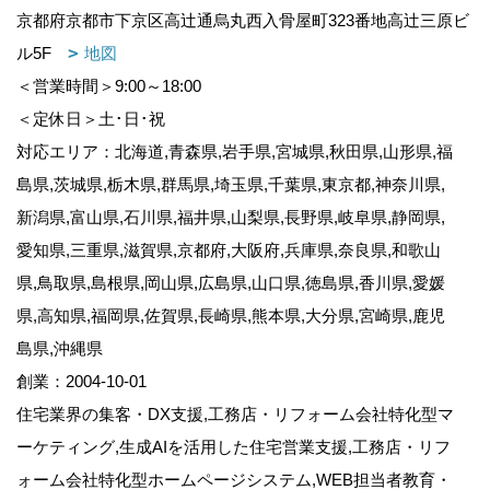
京都府京都市下京区高辻通烏丸西入骨屋町323番地高辻三原ビ
ル5F
地図
＜営業時間＞9:00～18:00
＜定休日＞土･日･祝
対応エリア：北海道,青森県,岩手県,宮城県,秋田県,山形県,福
島県,茨城県,栃木県,群馬県,埼玉県,千葉県,東京都,神奈川県,
新潟県,富山県,石川県,福井県,山梨県,長野県,岐阜県,静岡県,
愛知県,三重県,滋賀県,京都府,大阪府,兵庫県,奈良県,和歌山
県,鳥取県,島根県,岡山県,広島県,山口県,徳島県,香川県,愛媛
県,高知県,福岡県,佐賀県,長崎県,熊本県,大分県,宮崎県,鹿児
島県,沖縄県
創業：2004-10-01
住宅業界の集客・DX支援,工務店・リフォーム会社特化型マ
ーケティング,生成AIを活用した住宅営業支援,工務店・リフ
ォーム会社特化型ホームページシステム,WEB担当者教育・