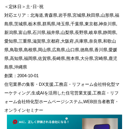
＜定休日＞土･日･祝
対応エリア：北海道,青森県,岩手県,宮城県,秋田県,山形県,福
島県,茨城県,栃木県,群馬県,埼玉県,千葉県,東京都,神奈川県,
新潟県,富山県,石川県,福井県,山梨県,長野県,岐阜県,静岡県,
愛知県,三重県,滋賀県,京都府,大阪府,兵庫県,奈良県,和歌山
県,鳥取県,島根県,岡山県,広島県,山口県,徳島県,香川県,愛媛
県,高知県,福岡県,佐賀県,長崎県,熊本県,大分県,宮崎県,鹿児
島県,沖縄県
創業：2004-10-01
住宅業界の集客・DX支援,工務店・リフォーム会社特化型マ
ーケティング,生成AIを活用した住宅営業支援,工務店・リフ
ォーム会社特化型ホームページシステム,WEB担当者教育・
オンラインセミナー