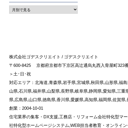
株式会社ゴデスクリエイト / ゴデスクリエイト
〒600-8425
京都府京都市下京区高辻通烏丸西入骨屋町323
＞土･日･祝
対応エリア：北海道,青森県,岩手県,宮城県,秋田県,山形県,福島県
山県,石川県,福井県,山梨県,長野県,岐阜県,静岡県,愛知県,三重
県,広島県,山口県,徳島県,香川県,愛媛県,高知県,福岡県,佐賀県
創業：2004-10-01
住宅業界の集客・DX支援,工務店・リフォーム会社特化型マー
社特化型ホームページシステム,WEB担当者教育・オンライン