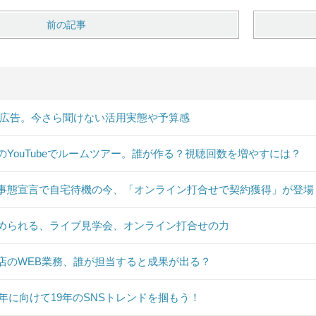
前の記事
B広告。今さら聞けない活用実態や予算感
のYouTubeでルームツアー。誰が作る？視聴回数を増やすには？
事態宣言で自宅待機の今、「オンライン打合せで契約獲得」が登場
められる、ライブ見学会、オンライン打合せの力
店のWEB業務、誰が担当すると成果が出る？
20年に向けて19年のSNSトレンドを掴もう！