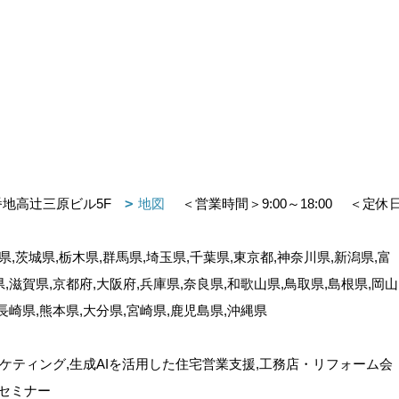
番地高辻三原ビル5F
地図
＜営業時間＞9:00～18:00
＜定休
,茨城県,栃木県,群馬県,埼玉県,千葉県,東京都,神奈川県,新潟県,富
県,滋賀県,京都府,大阪府,兵庫県,奈良県,和歌山県,鳥取県,島根県,岡山
,長崎県,熊本県,大分県,宮崎県,鹿児島県,沖縄県
ケティング,生成AIを活用した住宅営業支援,工務店・リフォーム会
セミナー