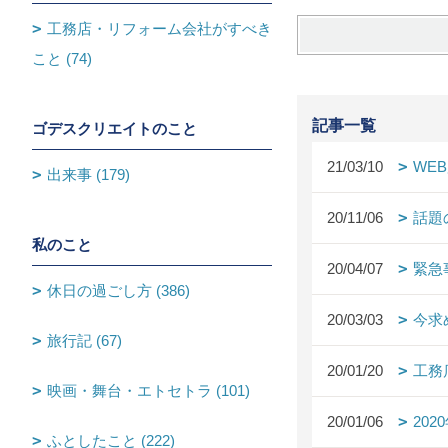
工務店・リフォーム会社がすべき
こと (74)
記事一覧
ゴデスクリエイトのこと
21/03/10
WE
出来事 (179)
20/11/06
話題
私のこと
20/04/07
緊急
休日の過ごし方 (386)
20/03/03
今求
旅行記 (67)
20/01/20
工務
映画・舞台・エトセトラ (101)
20/01/06
20
ふとしたこと (222)