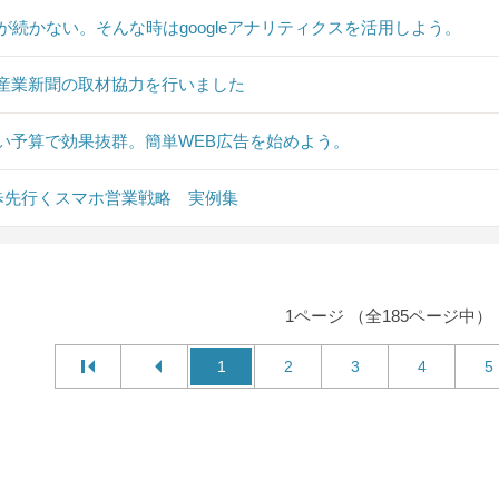
Sが続かない。そんな時はgoogleアナリティクスを活用しよう。
産業新聞の取材協力を行いました
い予算で効果抜群。簡単WEB広告を始めよう。
0歩先行くスマホ営業戦略 実例集
1ページ （全185ページ中）
1
2
3
4
5