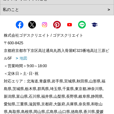
株式会社ゴデスクリエイト / ゴデスクリエイト
〒600-8425
京都府京都市下京区高辻通烏丸西入骨屋町323番地高辻三原ビ
ル5F
地図
＜営業時間＞9:00～18:00
＜定休日＞土･日･祝
対応エリア：北海道,青森県,岩手県,宮城県,秋田県,山形県,福
島県,茨城県,栃木県,群馬県,埼玉県,千葉県,東京都,神奈川県,
新潟県,富山県,石川県,福井県,山梨県,長野県,岐阜県,静岡県,
愛知県,三重県,滋賀県,京都府,大阪府,兵庫県,奈良県,和歌山
県,鳥取県,島根県,岡山県,広島県,山口県,徳島県,香川県,愛媛