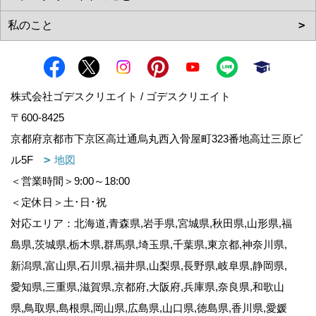
株式会社ゴデスクリエイト / ゴデスクリエイト
〒600-8425
京都府京都市下京区高辻通烏丸西入骨屋町323番地高辻三原ビ
ル5F
地図
＜営業時間＞9:00～18:00
＜定休日＞土･日･祝
対応エリア：北海道,青森県,岩手県,宮城県,秋田県,山形県,福
島県,茨城県,栃木県,群馬県,埼玉県,千葉県,東京都,神奈川県,
新潟県,富山県,石川県,福井県,山梨県,長野県,岐阜県,静岡県,
愛知県,三重県,滋賀県,京都府,大阪府,兵庫県,奈良県,和歌山
県,鳥取県,島根県,岡山県,広島県,山口県,徳島県,香川県,愛媛