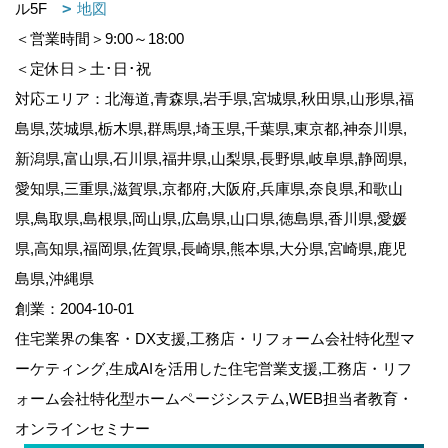
ル5F
地図
＜営業時間＞9:00～18:00
＜定休日＞土･日･祝
対応エリア：北海道,青森県,岩手県,宮城県,秋田県,山形県,福
島県,茨城県,栃木県,群馬県,埼玉県,千葉県,東京都,神奈川県,
新潟県,富山県,石川県,福井県,山梨県,長野県,岐阜県,静岡県,
愛知県,三重県,滋賀県,京都府,大阪府,兵庫県,奈良県,和歌山
県,鳥取県,島根県,岡山県,広島県,山口県,徳島県,香川県,愛媛
県,高知県,福岡県,佐賀県,長崎県,熊本県,大分県,宮崎県,鹿児
島県,沖縄県
創業：2004-10-01
住宅業界の集客・DX支援,工務店・リフォーム会社特化型マ
ーケティング,生成AIを活用した住宅営業支援,工務店・リフ
ォーム会社特化型ホームページシステム,WEB担当者教育・
オンラインセミナー