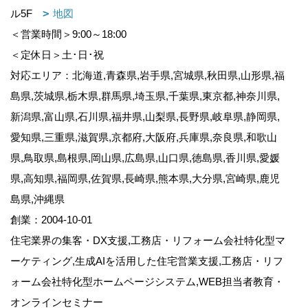
ル5F
地図
＜営業時間＞9:00～18:00
＜定休日＞土･日･祝
対応エリア：北海道,青森県,岩手県,宮城県,秋田県,山形県,福
島県,茨城県,栃木県,群馬県,埼玉県,千葉県,東京都,神奈川県,
新潟県,富山県,石川県,福井県,山梨県,長野県,岐阜県,静岡県,
愛知県,三重県,滋賀県,京都府,大阪府,兵庫県,奈良県,和歌山
県,鳥取県,島根県,岡山県,広島県,山口県,徳島県,香川県,愛媛
県,高知県,福岡県,佐賀県,長崎県,熊本県,大分県,宮崎県,鹿児
島県,沖縄県
創業：2004-10-01
住宅業界の集客・DX支援,工務店・リフォーム会社特化型マ
ーケティング,生成AIを活用した住宅営業支援,工務店・リフ
ォーム会社特化型ホームページシステム,WEB担当者教育・
オンラインセミナー