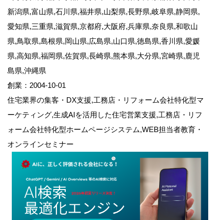
新潟県,富山県,石川県,福井県,山梨県,長野県,岐阜県,静岡県,
愛知県,三重県,滋賀県,京都府,大阪府,兵庫県,奈良県,和歌山
県,鳥取県,島根県,岡山県,広島県,山口県,徳島県,香川県,愛媛
県,高知県,福岡県,佐賀県,長崎県,熊本県,大分県,宮崎県,鹿児
島県,沖縄県
創業：2004-10-01
住宅業界の集客・DX支援,工務店・リフォーム会社特化型マ
ーケティング,生成AIを活用した住宅営業支援,工務店・リフ
ォーム会社特化型ホームページシステム,WEB担当者教育・
オンラインセミナー