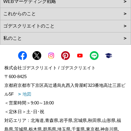
株式会社ゴデスクリエイト / ゴデスクリエイト
〒600-8425
京都府京都市下京区高辻通烏丸西入骨屋町323番地高辻三原ビ
ル5F
地図
＜営業時間＞9:00～18:00
＜定休日＞土･日･祝
対応エリア：北海道,青森県,岩手県,宮城県,秋田県,山形県,福
島県,茨城県,栃木県,群馬県,埼玉県,千葉県,東京都,神奈川県,