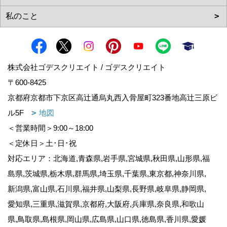
株式会社ゴデスクリエイト / ゴデスクリエイト
〒600-8425
京都府京都市下京区高辻通烏丸西入骨屋町323番地高辻三原ビ
ル5F
地図
＜営業時間＞9:00～18:00
＜定休日＞土･日･祝
対応エリア：北海道,青森県,岩手県,宮城県,秋田県,山形県,福
島県,茨城県,栃木県,群馬県,埼玉県,千葉県,東京都,神奈川県,
新潟県,富山県,石川県,福井県,山梨県,長野県,岐阜県,静岡県,
愛知県,三重県,滋賀県,京都府,大阪府,兵庫県,奈良県,和歌山
県,鳥取県,島根県,岡山県,広島県,山口県,徳島県,香川県,愛媛