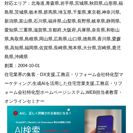
対応エリア：北海道,青森県,岩手県,宮城県,秋田県,山形県,福
島県,茨城県,栃木県,群馬県,埼玉県,千葉県,東京都,神奈川県,
新潟県,富山県,石川県,福井県,山梨県,長野県,岐阜県,静岡県,
愛知県,三重県,滋賀県,京都府,大阪府,兵庫県,奈良県,和歌山
県,鳥取県,島根県,岡山県,広島県,山口県,徳島県,香川県,愛媛
県,高知県,福岡県,佐賀県,長崎県,熊本県,大分県,宮崎県,鹿児
島県,沖縄県
創業：2004-10-01
住宅業界の集客・DX支援,工務店・リフォーム会社特化型マ
ーケティング,生成AIを活用した住宅営業支援,工務店・リフ
ォーム会社特化型ホームページシステム,WEB担当者教育・
オンラインセミナー