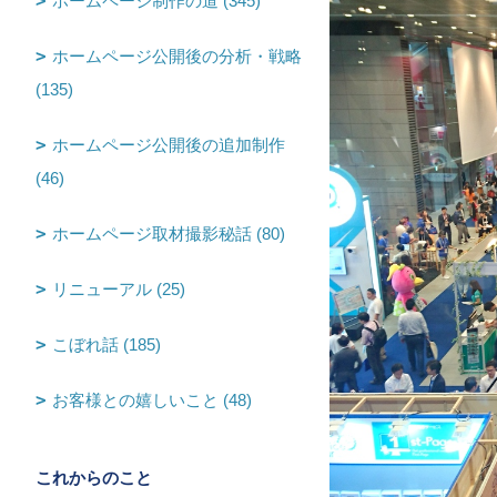
ホームページ制作の道 (345)
ホームページ公開後の分析・戦略
(135)
ホームページ公開後の追加制作
(46)
ホームページ取材撮影秘話 (80)
リニューアル (25)
こぼれ話 (185)
お客様との嬉しいこと (48)
これからのこと