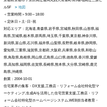
ル5F
地図
＜営業時間＞9:00～18:00
＜定休日＞土･日･祝
対応エリア：北海道,青森県,岩手県,宮城県,秋田県,山形県,福
島県,茨城県,栃木県,群馬県,埼玉県,千葉県,東京都,神奈川県,
新潟県,富山県,石川県,福井県,山梨県,長野県,岐阜県,静岡県,
愛知県,三重県,滋賀県,京都府,大阪府,兵庫県,奈良県,和歌山
県,鳥取県,島根県,岡山県,広島県,山口県,徳島県,香川県,愛媛
県,高知県,福岡県,佐賀県,長崎県,熊本県,大分県,宮崎県,鹿児
島県,沖縄県
創業：2004-10-01
住宅業界の集客・DX支援,工務店・リフォーム会社特化型マ
ーケティング,生成AIを活用した住宅営業支援,工務店・リフ
ォーム会社特化型ホームページシステム,WEB担当者教育・