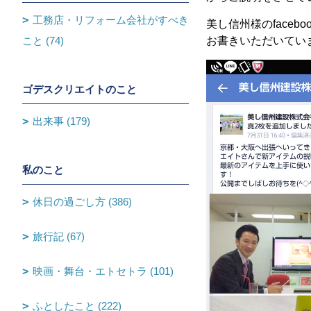
工務店・リフォーム会社がすべき
美し信州様のface
こと (74)
お書きいただいてい
ゴデスクリエイトのこと
出来事 (179)
私のこと
休日の過ごし方 (386)
旅行記 (67)
映画・舞台・エトセトラ (101)
ふとしたこと (222)