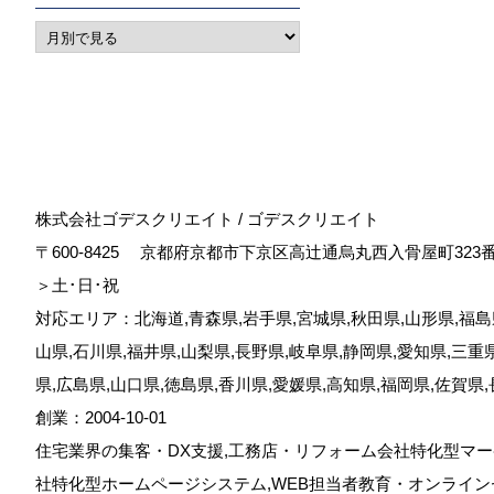
株式会社ゴデスクリエイト / ゴデスクリエイト
〒600-8425
京都府京都市下京区高辻通烏丸西入骨屋町323
＞土･日･祝
対応エリア：北海道,青森県,岩手県,宮城県,秋田県,山形県,福島県
山県,石川県,福井県,山梨県,長野県,岐阜県,静岡県,愛知県,三重
県,広島県,山口県,徳島県,香川県,愛媛県,高知県,福岡県,佐賀県
創業：2004-10-01
住宅業界の集客・DX支援,工務店・リフォーム会社特化型マー
社特化型ホームページシステム,WEB担当者教育・オンライン