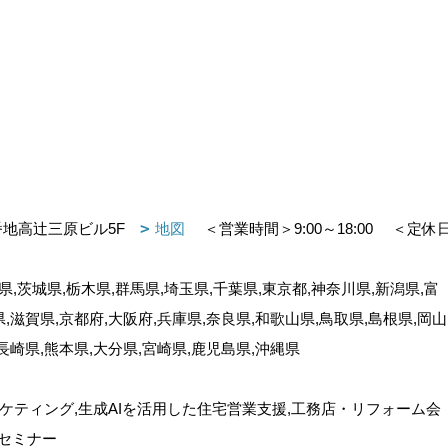
番地高辻三原ビル5F
地図
＜営業時間＞9:00～18:00
＜定休
,茨城県,栃木県,群馬県,埼玉県,千葉県,東京都,神奈川県,新潟県,富
県,滋賀県,京都府,大阪府,兵庫県,奈良県,和歌山県,鳥取県,島根県,岡山
,長崎県,熊本県,大分県,宮崎県,鹿児島県,沖縄県
ケティング,生成AIを活用した住宅営業支援,工務店・リフォーム会
セミナー