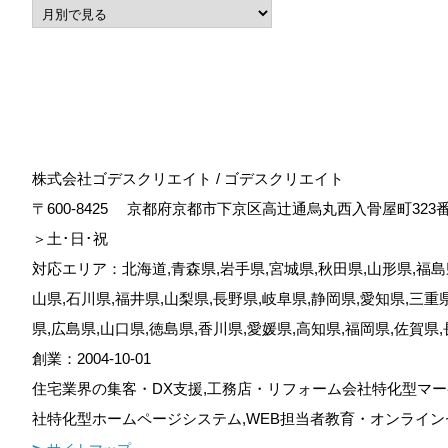
株式会社ゴデスクリエイト / ゴデスクリエイト
〒600-8425
京都府京都市下京区高辻通烏丸西入骨屋町323
＞土･日･祝
対応エリア：北海道,青森県,岩手県,宮城県,秋田県,山形県,福島県
山県,石川県,福井県,山梨県,長野県,岐阜県,静岡県,愛知県,三重
県,広島県,山口県,徳島県,香川県,愛媛県,高知県,福岡県,佐賀県
創業：2004-10-01
住宅業界の集客・DX支援,工務店・リフォーム会社特化型マー
社特化型ホームページシステム,WEB担当者教育・オンライン