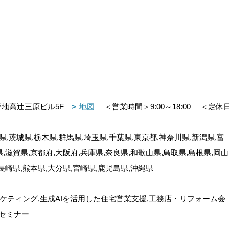
番地高辻三原ビル5F
地図
＜営業時間＞9:00～18:00
＜定休
,茨城県,栃木県,群馬県,埼玉県,千葉県,東京都,神奈川県,新潟県,富
県,滋賀県,京都府,大阪府,兵庫県,奈良県,和歌山県,鳥取県,島根県,岡山
,長崎県,熊本県,大分県,宮崎県,鹿児島県,沖縄県
ケティング,生成AIを活用した住宅営業支援,工務店・リフォーム会
セミナー