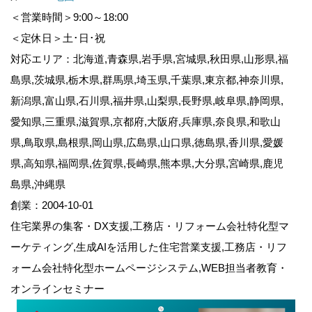
＜営業時間＞9:00～18:00
＜定休日＞土･日･祝
対応エリア：北海道,青森県,岩手県,宮城県,秋田県,山形県,福
島県,茨城県,栃木県,群馬県,埼玉県,千葉県,東京都,神奈川県,
新潟県,富山県,石川県,福井県,山梨県,長野県,岐阜県,静岡県,
愛知県,三重県,滋賀県,京都府,大阪府,兵庫県,奈良県,和歌山
県,鳥取県,島根県,岡山県,広島県,山口県,徳島県,香川県,愛媛
県,高知県,福岡県,佐賀県,長崎県,熊本県,大分県,宮崎県,鹿児
島県,沖縄県
創業：2004-10-01
住宅業界の集客・DX支援,工務店・リフォーム会社特化型マ
ーケティング,生成AIを活用した住宅営業支援,工務店・リフ
ォーム会社特化型ホームページシステム,WEB担当者教育・
オンラインセミナー