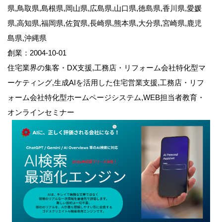
県,鳥取県,島根県,岡山県,広島県,山口県,徳島県,香川県,愛媛
県,高知県,福岡県,佐賀県,長崎県,熊本県,大分県,宮崎県,鹿児
島県,沖縄県
創業：2004-10-01
住宅業界の集客・DX支援,工務店・リフォーム会社特化型マ
ーケティング,生成AIを活用した住宅営業支援,工務店・リフ
ォーム会社特化型ホームページシステム,WEB担当者教育・
オンラインセミナー