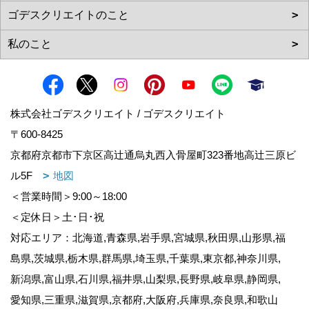
株式会社ゴデスクリエイト / ゴデスクリエイト
〒600-8425
京都府京都市下京区高辻通烏丸西入骨屋町323番地高辻三原ビ
ル5F
地図
＜営業時間＞9:00～18:00
＜定休日＞土･日･祝
対応エリア：北海道,青森県,岩手県,宮城県,秋田県,山形県,福
島県,茨城県,栃木県,群馬県,埼玉県,千葉県,東京都,神奈川県,
新潟県,富山県,石川県,福井県,山梨県,長野県,岐阜県,静岡県,
愛知県,三重県,滋賀県,京都府,大阪府,兵庫県,奈良県,和歌山