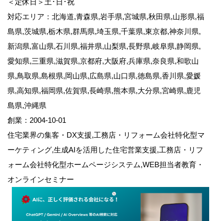
＜定休日＞土･日･祝
対応エリア：北海道,青森県,岩手県,宮城県,秋田県,山形県,福
島県,茨城県,栃木県,群馬県,埼玉県,千葉県,東京都,神奈川県,
新潟県,富山県,石川県,福井県,山梨県,長野県,岐阜県,静岡県,
愛知県,三重県,滋賀県,京都府,大阪府,兵庫県,奈良県,和歌山
県,鳥取県,島根県,岡山県,広島県,山口県,徳島県,香川県,愛媛
県,高知県,福岡県,佐賀県,長崎県,熊本県,大分県,宮崎県,鹿児
島県,沖縄県
創業：2004-10-01
住宅業界の集客・DX支援,工務店・リフォーム会社特化型マ
ーケティング,生成AIを活用した住宅営業支援,工務店・リフ
ォーム会社特化型ホームページシステム,WEB担当者教育・
オンラインセミナー