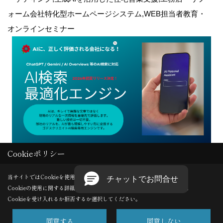
ォーム会社特化型ホームページシステム,WEB担当者教育・
オンラインセミナー
Cookieポリシー
Copyright (c) GODDESS CREATE. All Rights Reserved.
当サイトではCookieを使用します。
Cookieの使用に関する詳細は 「
プライバシーポリシー
」をご覧ください。
Produced by
ゴデスクリエイト
Cookieを受け入れるか拒否するか選択してください。
同意する
同意しない