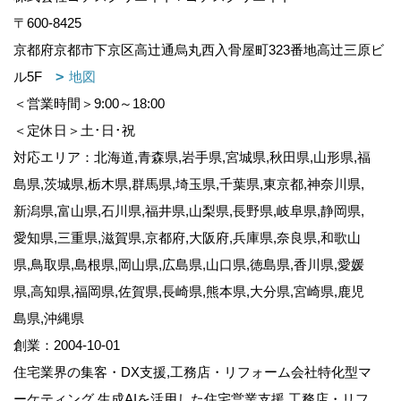
〒600-8425
京都府京都市下京区高辻通烏丸西入骨屋町323番地高辻三原ビ
ル5F
地図
＜営業時間＞9:00～18:00
＜定休日＞土･日･祝
対応エリア：北海道,青森県,岩手県,宮城県,秋田県,山形県,福
島県,茨城県,栃木県,群馬県,埼玉県,千葉県,東京都,神奈川県,
新潟県,富山県,石川県,福井県,山梨県,長野県,岐阜県,静岡県,
愛知県,三重県,滋賀県,京都府,大阪府,兵庫県,奈良県,和歌山
県,鳥取県,島根県,岡山県,広島県,山口県,徳島県,香川県,愛媛
県,高知県,福岡県,佐賀県,長崎県,熊本県,大分県,宮崎県,鹿児
島県,沖縄県
創業：2004-10-01
住宅業界の集客・DX支援,工務店・リフォーム会社特化型マ
ーケティング,生成AIを活用した住宅営業支援,工務店・リフ