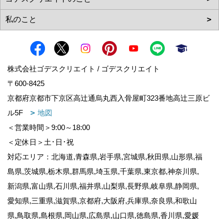
株式会社ゴデスクリエイト / ゴデスクリエイト
〒600-8425
京都府京都市下京区高辻通烏丸西入骨屋町323番地高辻三原ビ
ル5F
地図
＜営業時間＞9:00～18:00
＜定休日＞土･日･祝
対応エリア：北海道,青森県,岩手県,宮城県,秋田県,山形県,福
島県,茨城県,栃木県,群馬県,埼玉県,千葉県,東京都,神奈川県,
新潟県,富山県,石川県,福井県,山梨県,長野県,岐阜県,静岡県,
愛知県,三重県,滋賀県,京都府,大阪府,兵庫県,奈良県,和歌山
県,鳥取県,島根県,岡山県,広島県,山口県,徳島県,香川県,愛媛