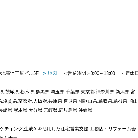
番地高辻三原ビル5F
地図
＜営業時間＞9:00～18:00
＜定休
,茨城県,栃木県,群馬県,埼玉県,千葉県,東京都,神奈川県,新潟県,富
県,滋賀県,京都府,大阪府,兵庫県,奈良県,和歌山県,鳥取県,島根県,岡山
,長崎県,熊本県,大分県,宮崎県,鹿児島県,沖縄県
ケティング,生成AIを活用した住宅営業支援,工務店・リフォーム会
セミナー