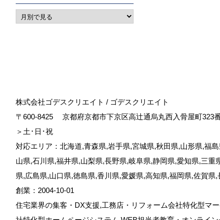
株式会社ゴデスクリエイト / ゴデスクリエイト
〒600-8425
京都府京都市下京区高辻通烏丸西入骨屋町323
＞土･日･祝
対応エリア：北海道,青森県,岩手県,宮城県,秋田県,山形県,福島県
山県,石川県,福井県,山梨県,長野県,岐阜県,静岡県,愛知県,三重
県,広島県,山口県,徳島県,香川県,愛媛県,高知県,福岡県,佐賀県
創業：2004-10-01
住宅業界の集客・DX支援,工務店・リフォーム会社特化型マー
社特化型ホームページシステム,WEB担当者教育・オンライン