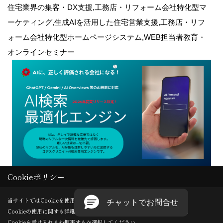
住宅業界の集客・DX支援,工務店・リフォーム会社特化型マ
ーケティング,生成AIを活用した住宅営業支援,工務店・リフ
ォーム会社特化型ホームページシステム,WEB担当者教育・
オンラインセミナー
Cookieポリシー
Copyright (c) GODDESS CREATE. All Rights Reserved.
当サイトではCookieを使用します。
Cookieの使用に関する詳細は 「
プライバシーポリシー
」をご覧ください。
Produced by
ゴデスクリエイト
Cookieを受け入れるか拒否するか選択してください。