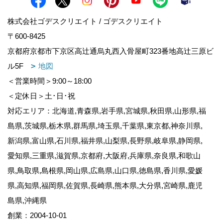
株式会社ゴデスクリエイト / ゴデスクリエイト
〒600-8425
京都府京都市下京区高辻通烏丸西入骨屋町323番地高辻三原ビ
ル5F
地図
＜営業時間＞9:00～18:00
＜定休日＞土･日･祝
対応エリア：北海道,青森県,岩手県,宮城県,秋田県,山形県,福
島県,茨城県,栃木県,群馬県,埼玉県,千葉県,東京都,神奈川県,
新潟県,富山県,石川県,福井県,山梨県,長野県,岐阜県,静岡県,
愛知県,三重県,滋賀県,京都府,大阪府,兵庫県,奈良県,和歌山
県,鳥取県,島根県,岡山県,広島県,山口県,徳島県,香川県,愛媛
県,高知県,福岡県,佐賀県,長崎県,熊本県,大分県,宮崎県,鹿児
島県,沖縄県
創業：2004-10-01