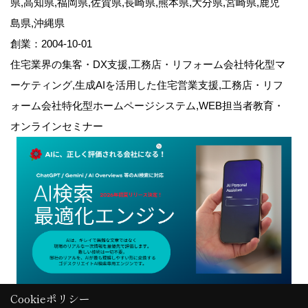
県,高知県,福岡県,佐賀県,長崎県,熊本県,大分県,宮崎県,鹿児
島県,沖縄県
創業：2004-10-01
住宅業界の集客・DX支援,工務店・リフォーム会社特化型マ
ーケティング,生成AIを活用した住宅営業支援,工務店・リフ
ォーム会社特化型ホームページシステム,WEB担当者教育・
オンラインセミナー
Cookieポリシー