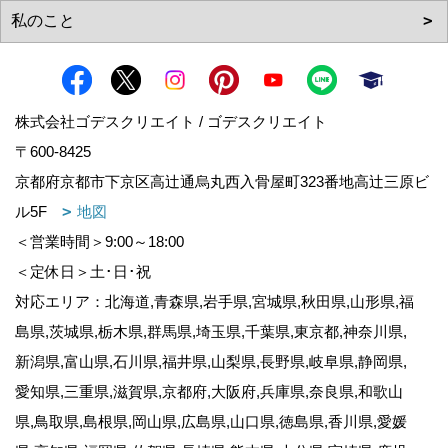
株式会社ゴデスクリエイト / ゴデスクリエイト
〒600-8425
京都府京都市下京区高辻通烏丸西入骨屋町323番地高辻三原ビ
ル5F
地図
＜営業時間＞9:00～18:00
＜定休日＞土･日･祝
対応エリア：北海道,青森県,岩手県,宮城県,秋田県,山形県,福
島県,茨城県,栃木県,群馬県,埼玉県,千葉県,東京都,神奈川県,
新潟県,富山県,石川県,福井県,山梨県,長野県,岐阜県,静岡県,
愛知県,三重県,滋賀県,京都府,大阪府,兵庫県,奈良県,和歌山
県,鳥取県,島根県,岡山県,広島県,山口県,徳島県,香川県,愛媛