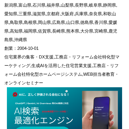
新潟県,富山県,石川県,福井県,山梨県,長野県,岐阜県,静岡県,
愛知県,三重県,滋賀県,京都府,大阪府,兵庫県,奈良県,和歌山
県,鳥取県,島根県,岡山県,広島県,山口県,徳島県,香川県,愛媛
県,高知県,福岡県,佐賀県,長崎県,熊本県,大分県,宮崎県,鹿児
島県,沖縄県
創業：2004-10-01
住宅業界の集客・DX支援,工務店・リフォーム会社特化型マ
ーケティング,生成AIを活用した住宅営業支援,工務店・リフ
ォーム会社特化型ホームページシステム,WEB担当者教育・
オンラインセミナー