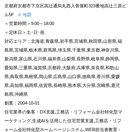
京都府京都市下京区高辻通烏丸西入骨屋町323番地高辻三原ビ
ル5F
地図
＜営業時間＞9:00～18:00
＜定休日＞土･日･祝
対応エリア：北海道,青森県,岩手県,宮城県,秋田県,山形県,福
島県,茨城県,栃木県,群馬県,埼玉県,千葉県,東京都,神奈川県,
新潟県,富山県,石川県,福井県,山梨県,長野県,岐阜県,静岡県,
愛知県,三重県,滋賀県,京都府,大阪府,兵庫県,奈良県,和歌山
県,鳥取県,島根県,岡山県,広島県,山口県,徳島県,香川県,愛媛
県,高知県,福岡県,佐賀県,長崎県,熊本県,大分県,宮崎県,鹿児
島県,沖縄県
創業：2004-10-01
住宅業界の集客・DX支援,工務店・リフォーム会社特化型マ
ーケティング,生成AIを活用した住宅営業支援,工務店・リフ
ォーム会社特化型ホームページシステム,WEB担当者教育・