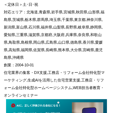
＜定休日＞土･日･祝
対応エリア：北海道,青森県,岩手県,宮城県,秋田県,山形県,福
島県,茨城県,栃木県,群馬県,埼玉県,千葉県,東京都,神奈川県,
新潟県,富山県,石川県,福井県,山梨県,長野県,岐阜県,静岡県,
愛知県,三重県,滋賀県,京都府,大阪府,兵庫県,奈良県,和歌山
県,鳥取県,島根県,岡山県,広島県,山口県,徳島県,香川県,愛媛
県,高知県,福岡県,佐賀県,長崎県,熊本県,大分県,宮崎県,鹿児
島県,沖縄県
創業：2004-10-01
住宅業界の集客・DX支援,工務店・リフォーム会社特化型マ
ーケティング,生成AIを活用した住宅営業支援,工務店・リフ
ォーム会社特化型ホームページシステム,WEB担当者教育・
オンラインセミナー