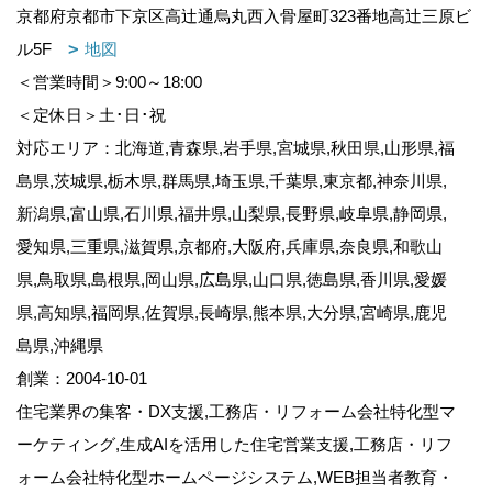
京都府京都市下京区高辻通烏丸西入骨屋町323番地高辻三原ビ
ル5F
地図
＜営業時間＞9:00～18:00
＜定休日＞土･日･祝
対応エリア：北海道,青森県,岩手県,宮城県,秋田県,山形県,福
島県,茨城県,栃木県,群馬県,埼玉県,千葉県,東京都,神奈川県,
新潟県,富山県,石川県,福井県,山梨県,長野県,岐阜県,静岡県,
愛知県,三重県,滋賀県,京都府,大阪府,兵庫県,奈良県,和歌山
県,鳥取県,島根県,岡山県,広島県,山口県,徳島県,香川県,愛媛
県,高知県,福岡県,佐賀県,長崎県,熊本県,大分県,宮崎県,鹿児
島県,沖縄県
創業：2004-10-01
住宅業界の集客・DX支援,工務店・リフォーム会社特化型マ
ーケティング,生成AIを活用した住宅営業支援,工務店・リフ
ォーム会社特化型ホームページシステム,WEB担当者教育・