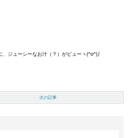
ジューシーなお汁（？）がピューヽ(^o^)丿
次の記事