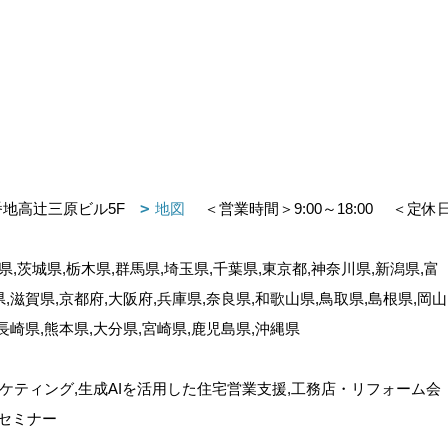
番地高辻三原ビル5F
地図
＜営業時間＞9:00～18:00
＜定休
,茨城県,栃木県,群馬県,埼玉県,千葉県,東京都,神奈川県,新潟県,富
県,滋賀県,京都府,大阪府,兵庫県,奈良県,和歌山県,鳥取県,島根県,岡山
,長崎県,熊本県,大分県,宮崎県,鹿児島県,沖縄県
ケティング,生成AIを活用した住宅営業支援,工務店・リフォーム会
セミナー