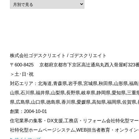
株式会社ゴデスクリエイト / ゴデスクリエイト
〒600-8425
京都府京都市下京区高辻通烏丸西入骨屋町323
＞土･日･祝
対応エリア：北海道,青森県,岩手県,宮城県,秋田県,山形県,福島県
山県,石川県,福井県,山梨県,長野県,岐阜県,静岡県,愛知県,三重
県,広島県,山口県,徳島県,香川県,愛媛県,高知県,福岡県,佐賀県
創業：2004-10-01
住宅業界の集客・DX支援,工務店・リフォーム会社特化型マー
社特化型ホームページシステム,WEB担当者教育・オンライン