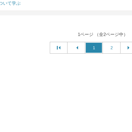
ついて学ぶ
1ページ （全2ページ中）
1
2