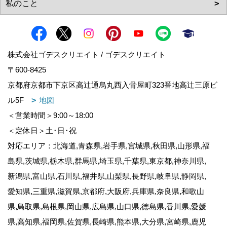
株式会社ゴデスクリエイト / ゴデスクリエイト
〒600-8425
京都府京都市下京区高辻通烏丸西入骨屋町323番地高辻三原ビ
ル5F
地図
＜営業時間＞9:00～18:00
＜定休日＞土･日･祝
対応エリア：北海道,青森県,岩手県,宮城県,秋田県,山形県,福
島県,茨城県,栃木県,群馬県,埼玉県,千葉県,東京都,神奈川県,
新潟県,富山県,石川県,福井県,山梨県,長野県,岐阜県,静岡県,
愛知県,三重県,滋賀県,京都府,大阪府,兵庫県,奈良県,和歌山
県,鳥取県,島根県,岡山県,広島県,山口県,徳島県,香川県,愛媛
県,高知県,福岡県,佐賀県,長崎県,熊本県,大分県,宮崎県,鹿児